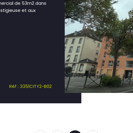
mmercial de 53m2 dans
stigieuse et aux
Réf : 3351CITY2-B02