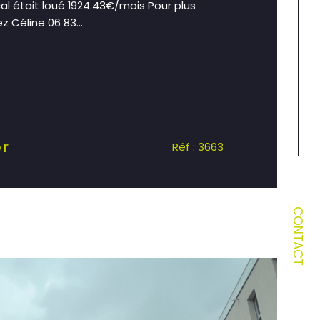
al était loué 1924.43€/mois Pour plus
 Céline 06 83...
er
Réf : 3663
CONTACT