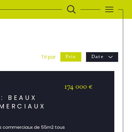
Tri par
Prix
Date
174 000 €
)
: BEAUX
MERCIAUX
rs commerciaux de 55m2 tous